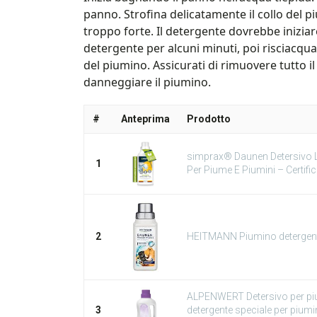
panno. Strofina delicatamente il collo del 
troppo forte. Il detergente dovrebbe iniziar
detergente per alcuni minuti, poi risciacqua 
del piumino. Assicurati di rimuovere tutto i
danneggiare il piumino.
#
Anteprima
Prodotto
simprax® Daunen Detersivo L
1
Per Piume E Piumini – Certifi
2
HEITMANN Piumino detergente
ALPENWERT Detersivo per piu
3
detergente speciale per piumi