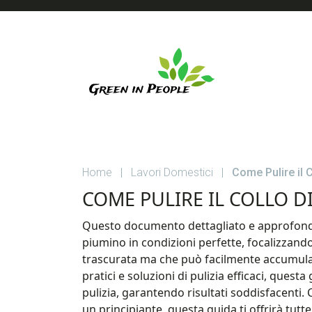
Skip
Skip
Skip
to
to
to
main
primary
footer
content
sidebar
GREEN
Guide
su
IN
Casa
Home
|
Lavori Domestici
|
Come Pulire il C
e
PEOPLE
Giardino
COME PULIRE IL COLLO D
Questo documento dettagliato e approfondit
piumino in condizioni perfette, focalizzandos
trascurata ma che può facilmente accumular
pratici e soluzioni di pulizia efficaci, que
pulizia, garantendo risultati soddisfacenti. 
un principiante, questa guida ti offrirà tutte