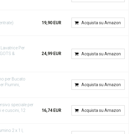
ntrate)
19,90 EUR
Acquista su Amazon
Lavatrice Per
o GOTS &
24,99 EUR
Acquista su Amazon
no per Bucato
er Piumini,
Acquista su Amazon
sivo speciale per
i e cuscini, 12
16,74 EUR
Acquista su Amazon
ino 2 x 1 l,