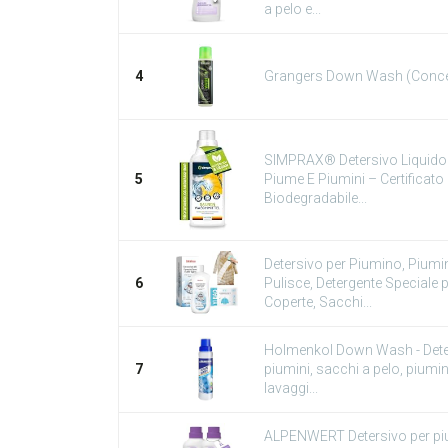
a pelo e...
4
Grangers Down Wash (Conce
SIMPRAX® Detersivo Liquido 
5
Piume E Piumini – Certificat
Biodegradabile...
Detersivo per Piumino, Piumi
6
Pulisce, Detergente Speciale p
Coperte, Sacchi...
Holmenkol Down Wash - Deter
7
piumini, sacchi a pelo, piumin
lavaggi...
ALPENWERT Detersivo per pium