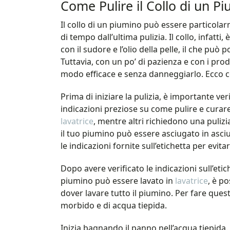
Come Pulire il Collo di un P
Il collo di un piumino può essere particolarm
di tempo dall’ultima pulizia. Il collo, infatt
con il sudore e l’olio della pelle, il che può 
Tuttavia, con un po’ di pazienza e con i prodo
modo efficace e senza danneggiarlo. Ecco 
Prima di iniziare la pulizia, è importante ve
indicazioni preziose su come pulire e curare
lavatrice
, mentre altri richiedono una pulizi
il tuo piumino può essere asciugato in asciu
le indicazioni fornite sull’etichetta per evit
Dopo avere verificato le indicazioni sull’etic
piumino può essere lavato in
lavatrice
, è p
dover lavare tutto il piumino. Per fare ques
morbido e di acqua tiepida.
Inizia bagnando il panno nell’acqua tiepida.