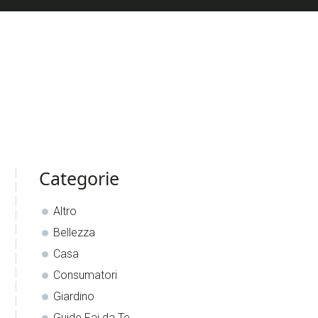
sidebar
Blog
Categorie
Sidebar
Altro
Bellezza
Casa
Consumatori
Giardino
Guide Fai da Te