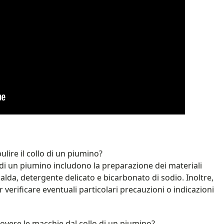
lire il collo di un piumino?
lo di un piumino includono la preparazione dei materiali
da, detergente delicato e bicarbonato di sodio. Inoltre,
 verificare eventuali particolari precauzioni o indicazioni
vere le macchie dal collo di un piumino?