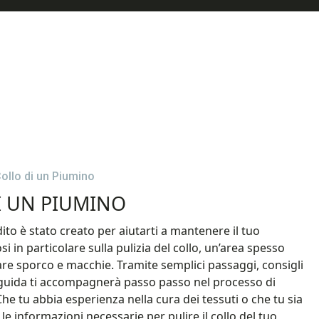
ollo di un Piumino
I UN PIUMINO
o è stato creato per aiutarti a mantenere il tuo
i in particolare sulla pulizia del collo, un’area spesso
e sporco e macchie. Tramite semplici passaggi, consigli
sta guida ti accompagnerà passo passo nel processo di
Che tu abbia esperienza nella cura dei tessuti o che tu sia
 le informazioni necessarie per pulire il collo del tuo