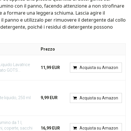
piumino con il panno, facendo attenzione a non strofinare
e a formare una leggera schiuma. Lascia agire il
il panno e utilizzalo per rimuovere il detergente dal collo
l detergente, poiché i residui di detergente possono
Prezzo
iquido Lavatrice
11,99 EUR
Acquista su Amazon
cato GOTS...
 liquido, 250 ml
9,99 EUR
Acquista su Amazon
mino da 1 l,
ni, coperte, sacchi
16,99 EUR
Acquista su Amazon