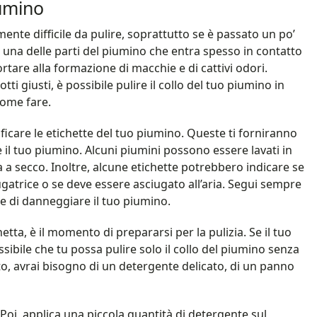
iumino
ente difficile da pulire, soprattutto se è passato un po’
i, è una delle parti del piumino che entra spesso in contatto
portare alla formazione di macchie e di cattivi odori.
tti giusti, è possibile pulire il collo del tuo piumino in
come fare.
rificare le etichette del tuo piumino. Queste ti forniranno
 il tuo piumino. Alcuni piumini possono essere lavati in
a a secco. Inoltre, alcune etichette potrebbero indicare se
gatrice o se deve essere asciugato all’aria. Segui sempre
are di danneggiare il tuo piumino.
hetta, è il momento di prepararsi per la pulizia. Se il tuo
ossibile che tu possa pulire solo il collo del piumino senza
to, avrai bisogno di un detergente delicato, di un panno
 Poi, applica una piccola quantità di detergente sul