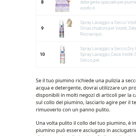
8
detergente speciale per piumi
a pelo e...
Spray Lavaggio a Secco Vesti
9
Smacchiatore per Vestiti, De
Risciacquo...
Spray Lavaggio a Secco,Dry 
10
Spray Lavaggio,Casa Vestiti 
Secco,per...
Se il tuo piumino richiede una pulizia a secco
acqua e detergente, dovrai utilizzare un pro
disponibili in molti negozi di articoli per la 
sul collo del piumino, lasciarlo agire per il 
rimuoverlo con un panno pulito.
Una volta pulito il collo del tuo piumino, è 
piumino può essere asciugato in asciugatric