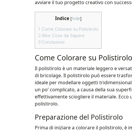
avviare il tuo progetto creativo con success
Indice
[
hide
]
1
Come Colorare su Polistirolo
2
Altre Cose da Sapere
3
Conclusioni
Come Colorare su Polistirol
Il polistirolo è un materiale leggero e versati
di bricolage. Il polistirolo può essere tras
ideale per modellare oggetti tridimensionali.
un po’ complicato, a causa della sua superfi
effettivamente sciogliere il materiale. Ecco
polistirolo.
Preparazione del Polistirolo
Prima di iniziare a colorare il polistirolo,