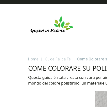
Skip
Skip
Skip
to
to
to
main
primary
footer
content
sidebar
GREEN
Guide
su
IN
Casa
Home
|
Guide Fai da Te
|
Come Colorare su
e
PEOPLE
Giardino
COME COLORARE SU POLI
Questa guida è stata creata con cura per aiut
mondo del colore polistirolo, un materiale u