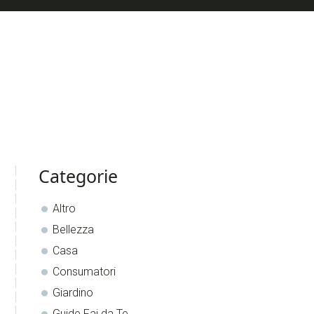
sidebar
Blog
Categorie
Sidebar
Altro
Bellezza
Casa
Consumatori
Giardino
Guide Fai da Te