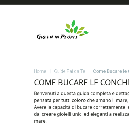
Skip
Skip
Skip
to
to
to
main
primary
footer
content
sidebar
GREEN
Guide
su
IN
Casa
Home
|
Guide Fai da Te
|
Come Bucare le 
e
PEOPLE
Giardino
COME BUCARE LE CONCHI
Benvenuti a questa guida completa e dettag
pensata per tutti coloro che amano il mare, l
Avere la capacità di bucare correttamente le
dal creare gioielli unici ed eleganti a reali
mare.