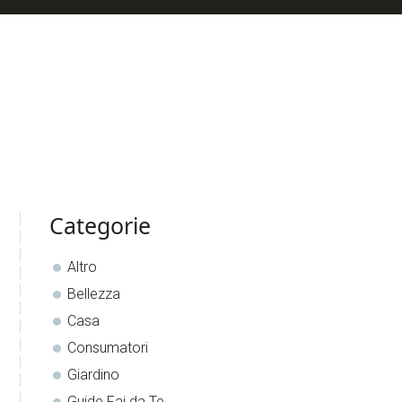
sidebar
Blog
Categorie
Sidebar
Altro
Bellezza
Casa
Consumatori
Giardino
Guide Fai da Te