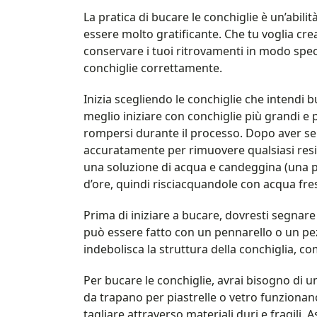
La pratica di bucare le conchiglie è un’abili
essere molto gratificante. Che tu voglia cre
conservare i tuoi ritrovamenti in modo spec
conchiglie correttamente.
Inizia scegliendo le conchiglie che intendi 
meglio iniziare con conchiglie più grandi e
rompersi durante il processo. Dopo aver sel
accuratamente per rimuovere qualsiasi resid
una soluzione di acqua e candeggina (una pa
d’ore, quindi risciacquandole con acqua fr
Prima di iniziare a bucare, dovresti segnare i
può essere fatto con un pennarello o un pez
indebolisca la struttura della conchiglia, co
Per bucare le conchiglie, avrai bisogno di 
da trapano per piastrelle o vetro funzionan
tagliare attraverso materiali duri e fragili. 