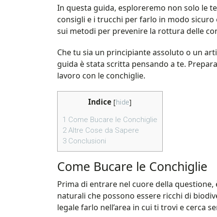
In questa guida, esploreremo non solo le te
consigli e i trucchi per farlo in modo sicuro e
sui metodi per prevenire la rottura delle con
Che tu sia un principiante assoluto o un ar
guida è stata scritta pensando a te. Prepar
lavoro con le conchiglie.
Indice
[
hide
]
1
Come Bucare le Conchiglie
2
Altre Cose da Sapere
3
Conclusioni
Come Bucare le Conchiglie
Prima di entrare nel cuore della questione, 
naturali che possono essere ricchi di biodive
legale farlo nell’area in cui ti trovi e cerca