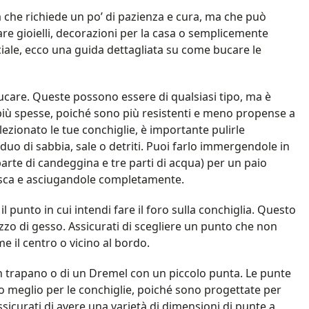
tà che richiede un po’ di pazienza e cura, ma che può
are gioielli, decorazioni per la casa o semplicemente
iale, ecco una guida dettagliata su come bucare le
bucare. Queste possono essere di qualsiasi tipo, ma è
 più spesse, poiché sono più resistenti e meno propense a
ezionato le tue conchiglie, è importante pulirle
uo di sabbia, sale o detriti. Puoi farlo immergendole in
rte di candeggina e tre parti di acqua) per un paio
esca e asciugandole completamente.
l punto in cui intendi fare il foro sulla conchiglia. Questo
zo di gesso. Assicurati di scegliere un punto che non
me il centro o vicino al bordo.
un trapano o di un Dremel con un piccolo punta. Le punte
o meglio per le conchiglie, poiché sono progettate per
Assicurati di avere una varietà di dimensioni di punte a